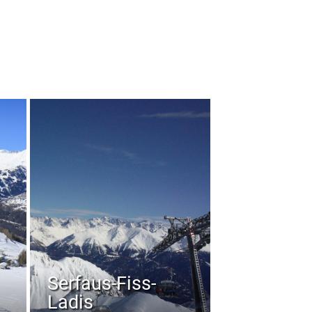
Serfaus-Fiss-
Ladis
Kaunertal