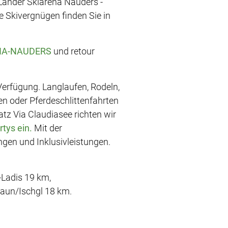
Länder Skiarena Nauders -
 Skivergnügen finden Sie in
RENA-NAUDERS
und retour
 Verfügung. Langlaufen, Rodeln,
en oder Pferdeschlittenfahrten
z Via Claudiasee richten wir
tys ein.
Mit der
ngen und Inklusivleistungen.
-Ladis 19 km,
naun/Ischgl 18 km.