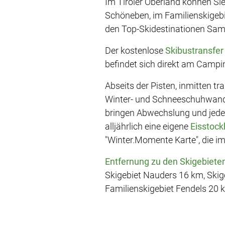
Im Tiroler Oberland können Si
Schöneben, im Familienskigebi
den Top-Skidestinationen Samn
Der kostenlose
Skibustransfe
befindet sich direkt am Campi
Abseits der Pisten, inmitten t
Winter- und Schneeschuhwander
bringen Abwechslung und jede
alljährlich eine eigene
Eisstock
"Winter.Momente Karte", die im
Entfernung zu den Skigebieten
Skigebiet Nauders 16 km, Skige
Familienskigebiet Fendels 20 