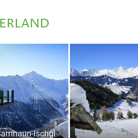
BERLAND
Samnaun-Ischgl