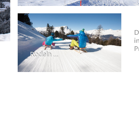
D
i
P
Rodeln ...