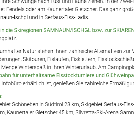
e Ihre Schwünge nach Lust und Laune ziehen. In der Zwei-
et Fendels oder am Kaunertaler Gletscher. Das ganz große
aun-Ischgl und in Serfaus-Fiss-Ladis.
r in die Skiregionen SAMNAUN/ISCHGL bzw. zur SKIA
ngplatz.
raumhafter Natur stehen Ihnen zahlreiche Alternativen zur
ungen, Skitouren, Eislaufen, Eisklettern, Eisstockschieß
 Menge Winterspaß in Ihren Winterurlaub. Am Campingplat
bahn für unterhaltsame Eisstockturniere und Glühweinpar
 Infobüro erhältlich ist, genießen Sie zahlreiche Ermäßigu
:
biet Schöneben in Südtirol 23 km, Skigebiet Serfaus-Fiss
km, Kaunertaler Gletscher 45 km, Silvretta-Ski-Arena Sam