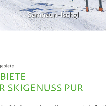
Samnaun-Ischgl
gebiete
BIETE
R SKIGENUSS PUR